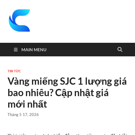
coquei
Website kiến thức
hay mỗi ngày
MAIN MENU
TIN TỨC
Vàng miếng SJC 1 lượng giá
bao nhiêu? Cập nhật giá
mới nhất
Tháng 5 17, 2026