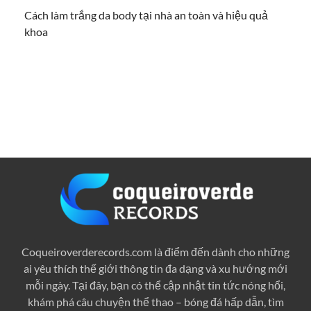
Cách làm trắng da body tại nhà an toàn và hiệu quả
khoa
BÓNG ĐÁ
CÔNG NGHỆ
HỎI ĐÁP
LÀM ĐẸP
SỔ MƠ
TIN TỨC
Coqueiroverderecords.com là điểm đến dành cho những
ai yêu thích thế giới thông tin đa dạng và xu hướng mới
mỗi ngày. Tại đây, bạn có thể cập nhật tin tức nóng hổi,
khám phá câu chuyện thể thao – bóng đá hấp dẫn, tìm