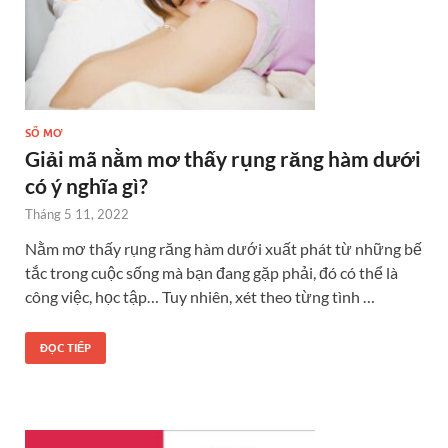
SỔ MƠ
Giải mã nằm mơ thấy rụng răng hàm dưới
có ý nghĩa gì?
Tháng 5 11, 2022
Nằm mơ thấy rụng răng hàm dưới xuất phát từ những bế
tắc trong cuộc sống mà bạn đang gặp phải, đó có thể là
công việc, học tập… Tuy nhiên, xét theo từng tình …
ĐỌC TIẾP