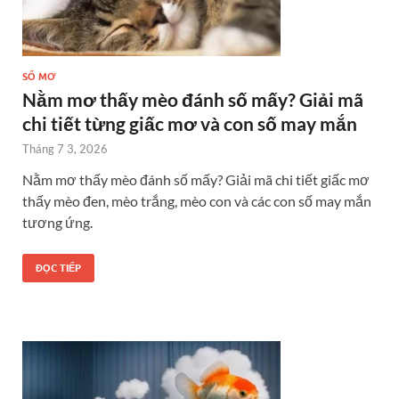
SỔ MƠ
Nằm mơ thấy mèo đánh số mấy? Giải mã
chi tiết từng giấc mơ và con số may mắn
Tháng 7 3, 2026
Nằm mơ thấy mèo đánh số mấy? Giải mã chi tiết giấc mơ
thấy mèo đen, mèo trắng, mèo con và các con số may mắn
tương ứng.
ĐỌC TIẾP