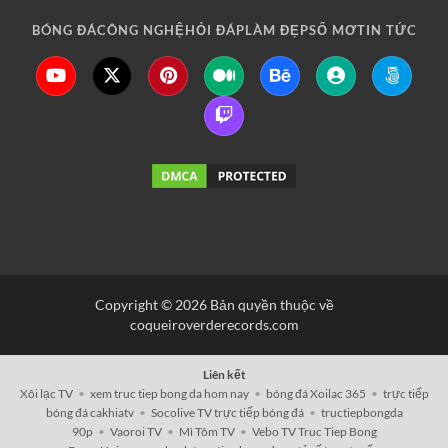
BÓNG ĐÁ
CÔNG NGHỆ
HỎI ĐÁP
LÀM ĐẸP
SỔ MƠ
TIN TỨC
Copyright © 2026 Bản quyền thuộc về
coqueiroverderecords.com
Liên kết
Xôi lạc TV
•
xem truc tiep bong da hom nay
•
bóng đá Xoilac 365
•
trực tiếp
bóng đá cakhiatv
•
Socolive TV trực tiếp bóng đá
•
tructiepbongda
90p
•
Vaoroi TV
•
Mì Tôm TV
•
Vebo TV Truc Tiep Bong