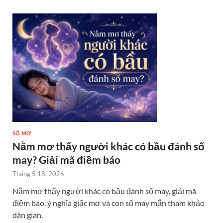
SỔ MƠ
Nằm mơ thấy người khác có bầu đánh số
may? Giải mã điềm báo
Tháng 5 18, 2026
Nằm mơ thấy người khác có bầu đánh số may, giải mã
điềm báo, ý nghĩa giấc mơ và con số may mắn tham khảo
dân gian.