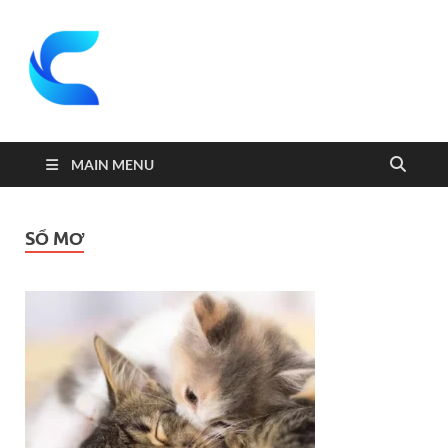
coquei
Website kiến thức
hay mỗi ngày
MAIN MENU
SỔ MƠ