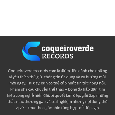
BÓNG ĐÁ
CÔNG NGHỆ
HỎI ĐÁP
LÀM ĐẸP
SỔ MƠ
TIN TỨC
Coqueiroverderecords.com là điểm đến dành cho những
ai yêu thích thế giới thông tin đa dạng và xu hướng mới
mỗi ngày. Tại đây, bạn có thể cập nhật tin tức nóng hổi,
khám phá câu chuyện thể thao – bóng đá hấp dẫn, tìm
hiểu công nghệ hiện đại, bí quyết làm đẹp, giải đáp những
thắc mắc thường gặp và trải nghiệm những nội dung thú
vị về sổ mơ theo góc nhìn tổng hợp, dễ tiếp cận.