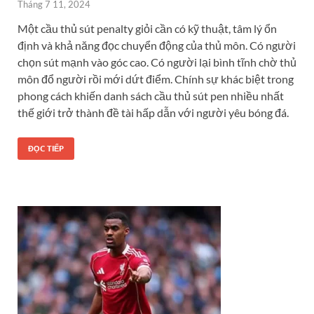
Tháng 7 11, 2024
Một cầu thủ sút penalty giỏi cần có kỹ thuật, tâm lý ổn
định và khả năng đọc chuyển động của thủ môn. Có người
chọn sút mạnh vào góc cao. Có người lại bình tĩnh chờ thủ
môn đổ người rồi mới dứt điểm. Chính sự khác biệt trong
phong cách khiến danh sách cầu thủ sút pen nhiều nhất
thế giới trở thành đề tài hấp dẫn với người yêu bóng đá.
ĐỌC TIẾP