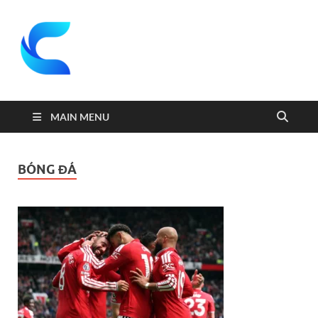
coquei
Website kiến thức
hay mỗi ngày
MAIN MENU
BÓNG ĐÁ