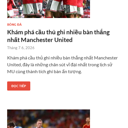
BÓNG ĐÁ
Khám phá cầu thủ ghi nhiều bàn thắng
nhất Manchester United
Tháng 7 6, 2026
Khám phá cầu thủ ghi nhiều bàn thắng nhất Manchester
United, đây là những chân sút vĩ đại nhất trong lịch sử
MU cùng thành tích ghi bàn ấn tượng.
ĐỌC TIẾP