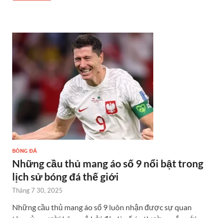
BÓNG ĐÁ
Những cầu thủ mang áo số 9 nổi bật trong
lịch sử bóng đá thế giới
Tháng 7 30, 2025
Những cầu thủ mang áo số 9 luôn nhận được sự quan