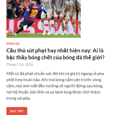
BÓNG ĐÁ
Cầu thủ sút phạt hay nhất hiện nay: Ai là
bậc thầy bóng chết của bóng đá thế giới?
Tháng 1 16, 2026
Một cú đá phạt chuẩn xác đôi khi có giá trị ngang cả pha
phối hợp hoàn hảo. Khi trái bóng nằm yên trước vòng
cấm, mọi ánh mắt đều hướng về người đứng sau bóng,
nơi kỹ thuật, bản lĩnh và sự lạnh lùng được thử thách
trong vài giây.
ĐỌC TIẾP