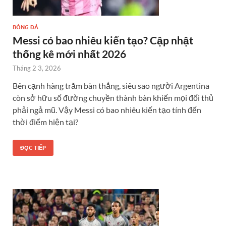
BÓNG ĐÁ
Messi có bao nhiêu kiến tạo? Cập nhật
thống kê mới nhất 2026
Tháng 2 3, 2026
Bên cạnh hàng trăm bàn thắng, siêu sao người Argentina
còn sở hữu số đường chuyền thành bàn khiến mọi đối thủ
phải ngả mũ. Vậy Messi có bao nhiêu kiến tạo tính đến
thời điểm hiện tại?
ĐỌC TIẾP