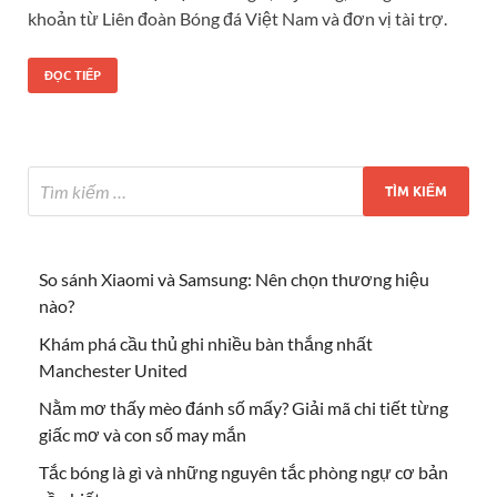
khoản từ Liên đoàn Bóng đá Việt Nam và đơn vị tài trợ.
ĐỌC TIẾP
So sánh Xiaomi và Samsung: Nên chọn thương hiệu
nào?
Khám phá cầu thủ ghi nhiều bàn thắng nhất
Manchester United
Nằm mơ thấy mèo đánh số mấy? Giải mã chi tiết từng
giấc mơ và con số may mắn
Tắc bóng là gì và những nguyên tắc phòng ngự cơ bản