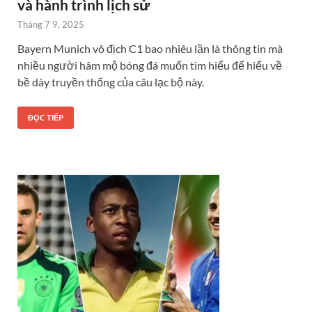
và hành trình lịch sử
Tháng 7 9, 2025
Bayern Munich vô địch C1 bao nhiêu lần là thông tin mà
nhiều người hâm mộ bóng đá muốn tìm hiểu để hiểu về
bề dày truyền thống của câu lạc bộ này.
ĐỌC TIẾP