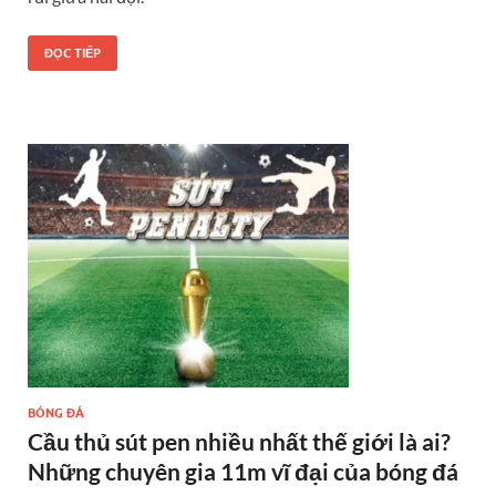
ĐỌC TIẾP
BÓNG ĐÁ
Cầu thủ sút pen nhiều nhất thế giới là ai?
Những chuyên gia 11m vĩ đại của bóng đá