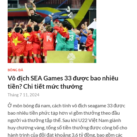
BÓNG ĐÁ
Vô địch SEA Games 33 được bao nhiêu
tiền? Chi tiết mức thưởng
Tháng 7 11, 2024
Ở môn bóng đá nam, cách tính vô địch seagame 33 được
bao nhiêu tiền phức tạp hơn vì gồm thưởng theo đầu
người và thưởng tập thể. Sau khi U22 Việt Nam giành
huy chương vàng, tổng số tiền thưởng được công bố cho
hành trình của đội đạt khoảng 3,6 tỷ đồng, bao gồm các