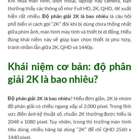
Khi mua màn hình, điện thoại, laptop hay camera, bạn
thường thấy các thông số như Full HD, 2K, QHD, 4K xuất
hiện rất nhiều.
Độ phân giải 2K là bao nhiêu
là câu hỏi
phổ biến vì cách gọi “2K” đôi khi bị dùng chưa thống nhất
giữa phim ảnh, màn hình máy tính và thiết bị di động. Hiểu
đúng khái niệm này sẽ giúp bạn chọn thiết bị phù hợp,
tránh nhầm lẫn giữa 2K, QHD và 1440p.
Khái niệm cơ bản: độ phân
giải 2K là bao nhiêu?
Độ phân giải 2K là bao nhiêu
? Hiểu đơn giản, 2K là nhóm
độ phân giải có chiều ngang xấp xỉ 2.000 pixel. Trong lĩnh
vực điện ảnh kỹ thuật số, chuẩn 2K thường được hiểu là
2048 x 1080 pixel. Tuy nhiên, trong thị trường màn hình
tiêu dùng, nhiều hãng lại dùng “2K” để chỉ QHD 2560 x
1440 pixel.