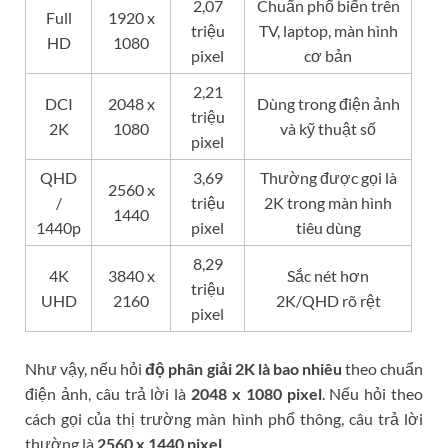
2,07
Chuẩn phổ biến trên
Full
1920 x
triệu
TV, laptop, màn hình
HD
1080
pixel
cơ bản
2,21
DCI
2048 x
Dùng trong điện ảnh
triệu
2K
1080
và kỹ thuật số
pixel
QHD
3,69
Thường được gọi là
2560 x
/
triệu
2K trong màn hình
1440
1440p
pixel
tiêu dùng
8,29
4K
3840 x
Sắc nét hơn
triệu
UHD
2160
2K/QHD rõ rệt
pixel
Như vậy, nếu hỏi
độ phân giải 2K là bao nhiêu
theo chuẩn
điện ảnh, câu trả lời là
2048 x 1080 pixel
. Nếu hỏi theo
cách gọi của thị trường màn hình phổ thông, câu trả lời
thường là
2560 x 1440 pixel
.