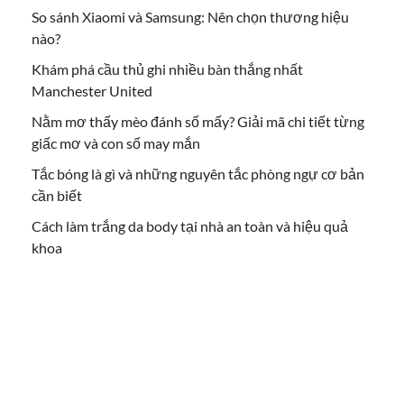
So sánh Xiaomi và Samsung: Nên chọn thương hiệu
nào?
Khám phá cầu thủ ghi nhiều bàn thắng nhất
Manchester United
Nằm mơ thấy mèo đánh số mấy? Giải mã chi tiết từng
giấc mơ và con số may mắn
Tắc bóng là gì và những nguyên tắc phòng ngự cơ bản
cần biết
Cách làm trắng da body tại nhà an toàn và hiệu quả
khoa
BÓNG ĐÁ
CÔNG NGHỆ
HỎI ĐÁP
LÀM ĐẸP
SỔ MƠ
TIN TỨC