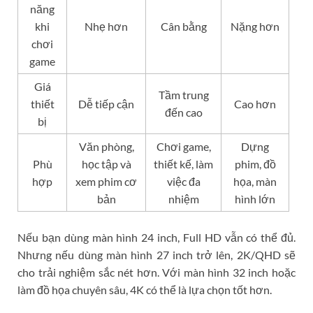
năng
khi
Nhẹ hơn
Cân bằng
Nặng hơn
chơi
game
Giá
Tầm trung
thiết
Dễ tiếp cận
Cao hơn
đến cao
bị
Văn phòng,
Chơi game,
Dựng
Phù
học tập và
thiết kế, làm
phim, đồ
hợp
xem phim cơ
việc đa
họa, màn
bản
nhiệm
hình lớn
Nếu bạn dùng màn hình 24 inch, Full HD vẫn có thể đủ.
Nhưng nếu dùng màn hình 27 inch trở lên, 2K/QHD sẽ
cho trải nghiệm sắc nét hơn. Với màn hình 32 inch hoặc
làm đồ họa chuyên sâu, 4K có thể là lựa chọn tốt hơn.