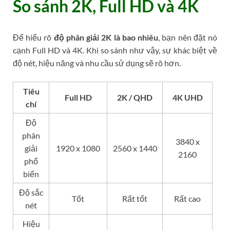
So sánh 2K, Full HD và 4K
Để hiểu rõ
độ phân giải 2K là bao nhiêu
, bạn nên đặt nó
cạnh Full HD và 4K. Khi so sánh như vậy, sự khác biệt về
độ nét, hiệu năng và nhu cầu sử dụng sẽ rõ hơn.
Tiêu
Full HD
2K / QHD
4K UHD
chí
Độ
phân
3840 x
giải
1920 x 1080
2560 x 1440
2160
phổ
biến
Độ sắc
Tốt
Rất tốt
Rất cao
nét
Hiệu