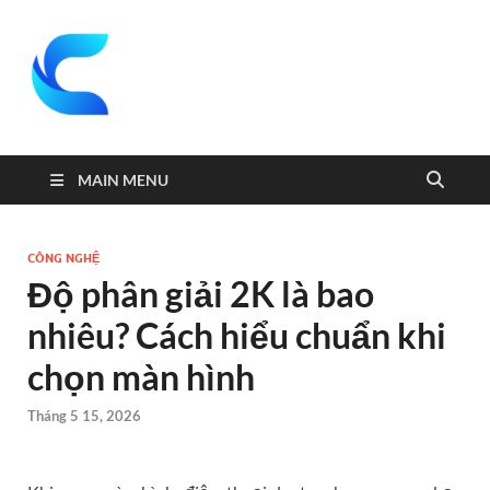
coquei
Website kiến thức
hay mỗi ngày
MAIN MENU
CÔNG NGHỆ
Độ phân giải 2K là bao
nhiêu? Cách hiểu chuẩn khi
chọn màn hình
Tháng 5 15, 2026